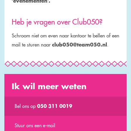
‘evenementen’.
Heb je vragen over Club050?
Schroom niet om even naar kantoor te bellen of een
club050@team050.nl
mail te sturen naar
.
Ik wil meer weten
050 311 0019
Bel ons op
Stuur ons een e-mail