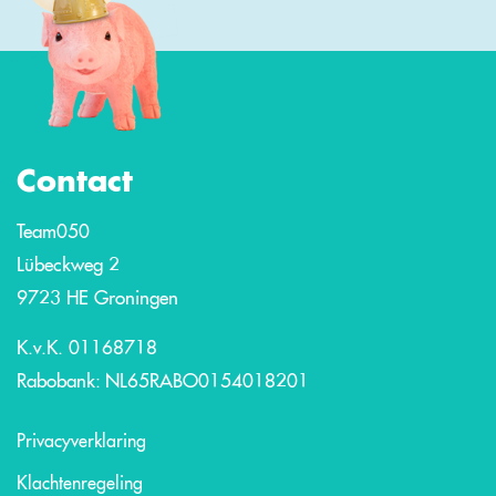
Contact
Team050
Lübeckweg 2
9723 HE Groningen
K.v.K. 01168718
Rabobank: NL65RABO0154018201
Privacyverklaring
Klachtenregeling